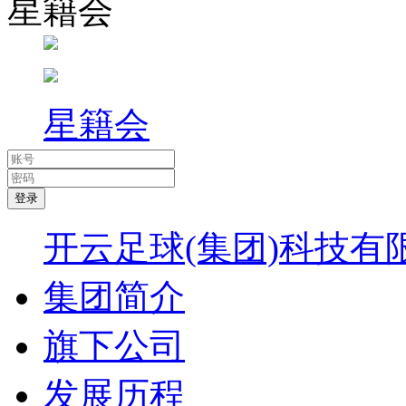
星籍会
星籍会
开云足球(集团)科技有
集团简介
旗下公司
发展历程