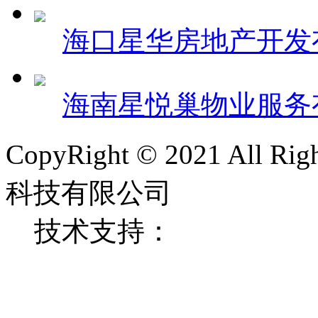
海口星华房地产开发
海南星悦巢物业服务
CopyRight © 2021 All 
科技有限公司
技术支持：