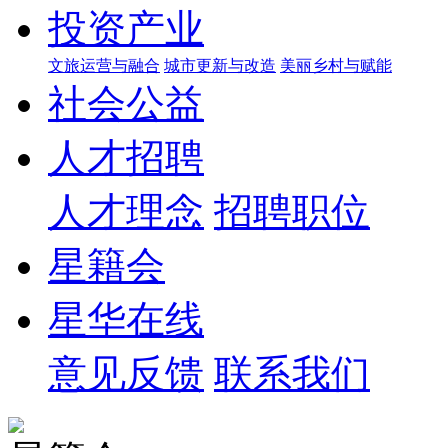
投资产业
文旅运营与融合
城市更新与改造
美丽乡村与赋能
社会公益
人才招聘
人才理念
招聘职位
星籍会
星华在线
意见反馈
联系我们